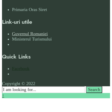
Primaria Oras Siret
Link-uri utile
Guvernul Romaniei
Ministerul Turismului
Quick Links
Facebook
Open
Search
Copyright © 2022
Window
Search
Search
for:
Close
↑
Search
Window