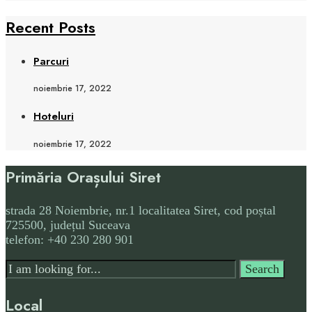
Recent Posts
Parcuri
noiembrie 17, 2022
Hoteluri
noiembrie 17, 2022
Primăria Orașului Siret
strada 28 Noiembrie, nr.1 localitatea Siret, cod poștal
725500, județul Suceava
telefon: +40 230 280 901
Search
Search
for:
Local