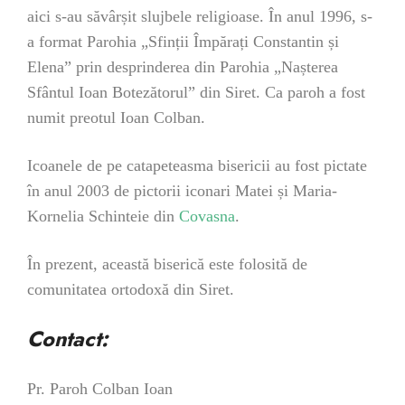
aici s-au săvârșit slujbele religioase.
În anul 1996, s-
a format Parohia „Sfinții Împărați Constantin și
Elena” prin desprinderea din Parohia „Nașterea
Sfântul Ioan Botezătorul” din Siret. Ca paroh a fost
numit preotul Ioan Colban.
Icoanele de pe catapeteasma bisericii au fost pictate
în anul 2003 de pictorii iconari Matei și Maria-
Kornelia Schinteie din
Covasna
.
În prezent, această biserică este folosită de
comunitatea ortodoxă din Siret.
Contact:
Pr. Paroh Colban Ioan