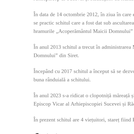
În data de 14 octombrie 2012, în ziua în care 
se practic schitul care a fost dat sub ascultare
hramurile „Acoperământul Maicii Domnului” (
În anul 2013 schitul a trecut în administrarea 
Domnului” din Siret.
Începând cu 2017 schitul a început să se dezvo
buna rânduială a schitului.
În anul 2023 s-a ridicat o clopotniță măreață ș
Episcop Vicar al Arhiepiscopiei Sucevei și Răd
În prezent schitul are 4 viețuitori, stareț fii