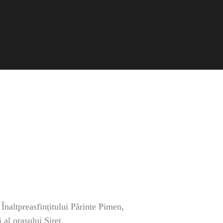
Înaltpreasfințitului Părinte Pimen,
 al orașului Siret.