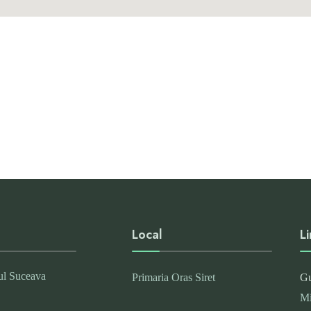
Local
Li
țul Suceava
Primaria Oras Siret
Gu
Mi