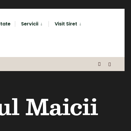
itate
Servicii
Visit Siret
ul Maicii