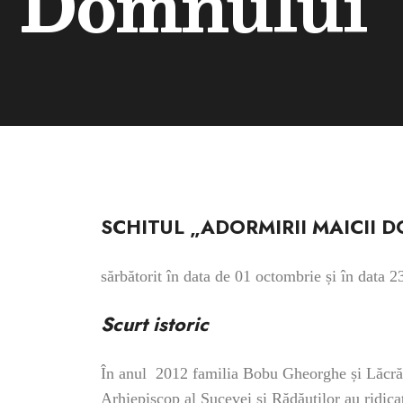
Domnului” 
SCHITUL „ADORMIRII MAICII DO
sărbătorit în data de 01 octombrie și în data 23
Scurt istoric
În anul 2012 familia Bobu Gheorghe și Lăcrămio
Arhiepiscop al Sucevei și Rădăuților au ridicat