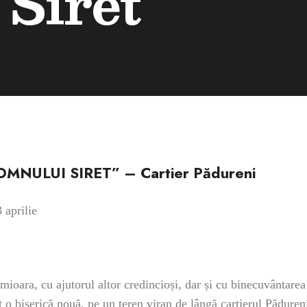
Siret
MNULUI SIRET” – Cartier Pădureni
 aprilie
ara, cu ajutorul altor credincioși, dar și cu binecuvântarea 
 o biserică nouă, pe un teren viran de lângă cartierul Pădureni