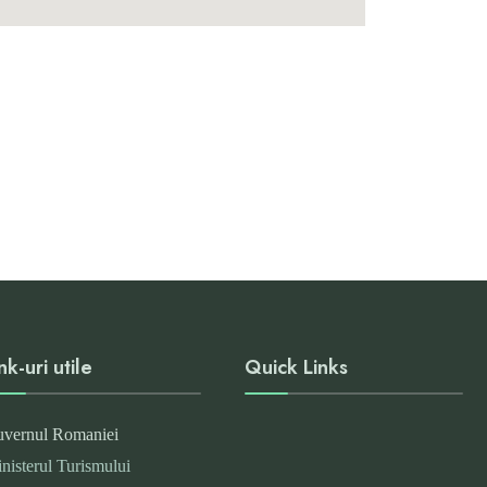
nk-uri utile
Quick Links
vernul Romaniei
nisterul Turismului