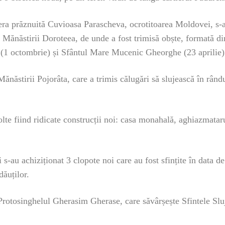
era prăznuită Cuvioasa Parascheva, ocrotitoarea Moldovei, s-a
a Mănăstirii Doroteea, de unde a fost trimisă obște, formată din
1 octombrie) și Sfântul Mare Mucenic Gheorghe (23 aprilie)
Mănăstirii Pojorâta, care a trimis călugări să slujească în rân
lte fiind ridicate construcții noi: casa monahală, aghiazmataru
i s-au achiziționat 3 clopote noi care au fost sfințite în data 
ăuților.
nd Protosinghelul Gherasim Gherase, care săvârșește Sfintele S