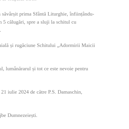
 săvârșit prima Sfântă Liturghie, înființându-
 5 călugări, spre a sluji la schitul cu
.
duială și rugăciune Schitului „Adormirii Maicii
l, lumânărarul și tot ce este nevoie pentru
de 21 iulie 2024 de către P.S. Damaschin,
lujbe Dumnezeiești.