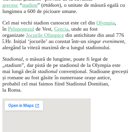
grecesc
“
stadion
” (
στάδιοn
), o unitate de măsură egală cu
lungimea a 600 de picioare umane.
Cel mai vechi stadion cunoscut este cel din
Olympia
,
în
Peloponezul
de Vest,
Grecia
, unde au fost
organizate
Jocurile Olimpice
din antichitate din anul 776
î.Hr. Inițial ‘jocurile’ au constat într-un
singur eveniment
,
alergând la viteză maximă de-a lungul stadionului.
Stadionul
, o măsură de lungime, poate fi legat de
„stadium”, dar pistă de pe stadionul de la Olympia este
mai lungă decât
stadionul
convențional. Stadioane grecești
și romane au fost găsite în numeroase orașe antice,
probabil cel mai faimos fiind Stadionul Domitian,
la Roma.