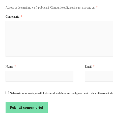
Adresa ta de email nu va fi publicată.
Câmpurile obligatorii sunt marcate cu
*
Comentariu
*
Nume
*
Email
*
Salvează-mi numele, emailul și site-ul web în acest navigator pentru data viitoare când