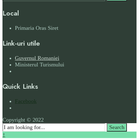
for:
Local
Primaria Oras Siret
Link-uri utile
Guvernul Romaniei
Ministerul Turismului
Quick Links
Facebook
Open
Search
Copyright © 2022
Window
Search
Search
for:
Close
↑