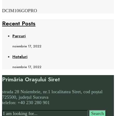
DCIM106GOPRO
Recent Posts
Parcuri
noiembrie 17, 2022
Hoteluri
noiembrie 17, 2022
Primăria Orașului Siret
strada 28 Noiembrie, nr.1 localitatea Siret, cod poștal
725500, județul Suceava
telefon: +40 230 280 901
Search
Search