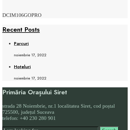
DCIM106GOPRO
Recent Posts
Parcuri
noiembrie 17, 2022
Hoteluri
noiembrie 17, 2022
Primăria Orașului Siret
strada 28 Noiembrie, nr.1 localitatea Siret, cod poștal
725500, județul Suceava
telefon: +40 230 280 901
Search