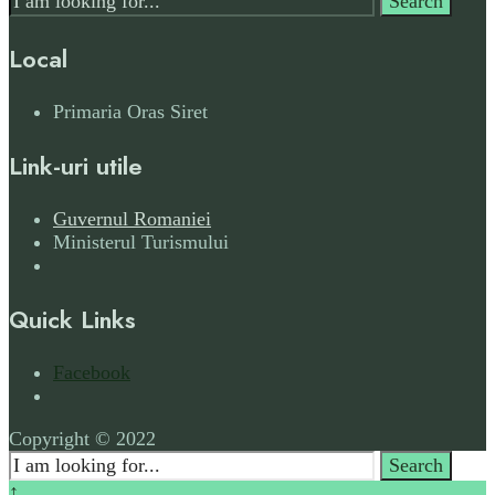
Search
for:
Local
Primaria Oras Siret
Link-uri utile
Guvernul Romaniei
Ministerul Turismului
Quick Links
Facebook
Open
Search
Copyright © 2022
Window
Search
Search
for:
Close
↑