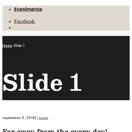
Evenimente
Facebook
Open
Search
Window
Home
Slide 1
Slide 1
septembrie 9, 2018
|
|
xzusx
Far away from the every day!